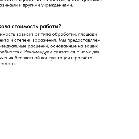
азинами и другими учреждениями.
кова стоимость работы?
имость зависит от типа обработки, площади
екта и степени заражения. Мы предоставляем
ивидуальные расценки, основанные на ваших
ребностях. Рекомендуем связаться с нами для
учения бесплатной консультации и расчёта
имости.
оторый укажет специалист, препараты должны
используем
обходимости выполняем локальное распыления, а на
бенно важно для квартир и помещений с