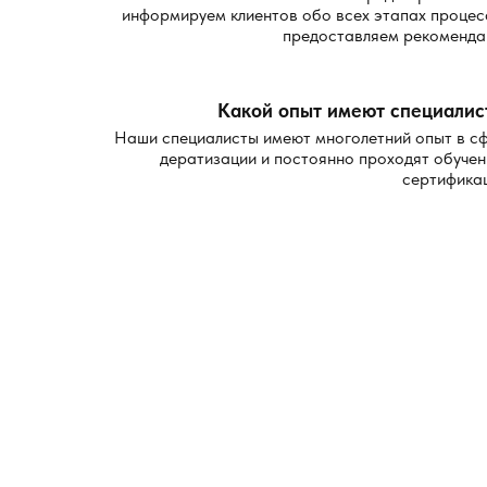
Рекомендуем сделать следующее:
информируем клиентов обо всех этапах процес
предоставляем рекоменда
закрыть продукты и питьевую воду;
убрать предметы личного пользования;
Какой опыт имеют специалис
освободить проходы и обеспечить доступ к пл
проверить каждую изолированную зону, включ
Наши специалисты имеют многолетний опыт в с
дератизации и постоянно проходят обучен
временно изолировать домашних животных;
сертифика
подготовить краткий список информации о том
После обработки не нужно сразу делать влажную у
сохранять рабочее действие. Именно такие меры по
Какие пре
В работе используется профессиональное оборудов
части объектов применяем точечные станции с прим
повышенной проходимостью.