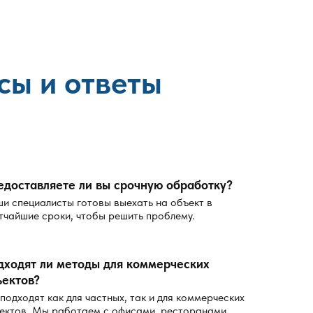
 сделать
сы и ответы
подходящий формат работ
сность людей и домашних животных
у без пропусков
ли дополнительная мера
едоставляете ли вы срочную обработку?
и специалисты готовы выехать на объект в
д обработкой
тчайшие сроки, чтобы решить проблему.
дходят ли методы для коммерческих
удники смогли работать без задержек. Обычно на
ъектов?
 подходят как для частных, так и для коммерческих
ектов. Мы работаем с офисами, ресторанами,