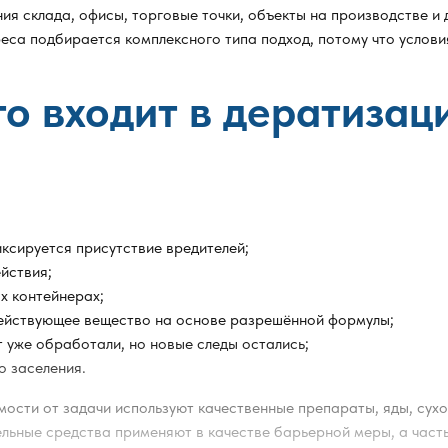
я склада, офисы, торговые точки, объекты на производстве и 
са подбирается комплексного типа подход, потому что услови
то входит в дератизац
иксируется присутствие вредителей;
йствия;
х контейнерах;
ействующее вещество на основе разрешённой формулы;
 уже обработали, но новые следы остались;
о заселения.
ости от задачи используют качественные препараты, яды, сухо
ельные средства применяют в качестве барьерной меры, а част