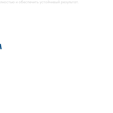
лностью и обеспечить устойчивый результат.
ся крысы
м
 быть особенно строгим. Для таких адресов важно
зации?