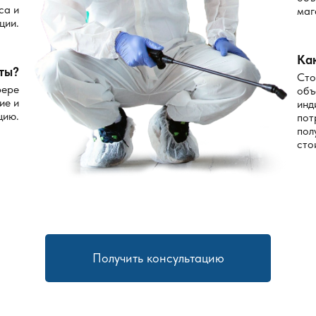
са и
маг
ции.
Ка
ты?
интусам;
Сто
ая кладовые и подсобные комнаты;
фере
объ
ие и
инд
цию.
пот
, где были замечены крысы.
пол
сто
борку и перемещать размещённые средства. В течение срока, к
могают закрепить результат.
параты и методы мы 
Получить консультацию
ание, рассчитанное на точное распределение средств. При не
анкой. Защищены такие точки от случайного контакта, что осо