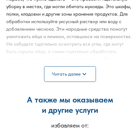
уборку в местах, где могли обитать мукоеды. Это шкафы,
полки, кладовки и другие зоны хранения продуктов. Для
обработки используйте уксусный раствор или воду с
добавлением чеснока. Эти народные средства помогут
уничтожить яйца и личинок, оставшихся на поверхностях.
Не забудьте тщательно осмотреть все углы, где могут
быть скрыты яйца, а также тщательно обработать
упаковки, которые могли быть повреждены. Это
предотвратит дальнейшее распространение мукоедов.
expand_more
Читать далее
Проверка запасов и выброс заражённых
продуктов
А также мы оказываем
Важно проверить все запасы продуктов, особенно крупы,
и другие услуги
муку, сухофрукты и сушёные растения. Если вы нашли
заражённые упаковки или продукты, немедленно
избавляем от:
выбросьте их. Даже небольшие следы присутствия
мукоедов могут свидетельствовать о том, что их яйца и
личинки уже в вашем доме, и риск заражения других