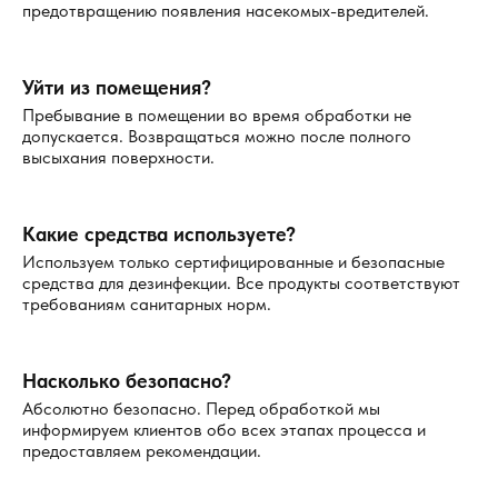
предотвращению появления насекомых-вредителей.
Профилактика
Чтобы предотвратить возвращение мукоедов в вашем
Уйти из помещения?
доме, важно принять профилактические меры. Вот
Пребывание в помещении во время обработки не
несколько советов:
допускается. Возвращаться можно после полного
высыхания поверхности.
Храните продукты в герметичных упаковках или
контейнерах.
Это исключит возможность
проникновения мукоедов в упаковки.
Какие средства используете?
Регулярно проверяйте запасы продуктов,
Используем только сертифицированные и безопасные
особенно те, которые долго хранятся, например, в
средства для дезинфекции. Все продукты соответствуют
кладовке или на складах.
требованиям санитарных норм.
Создайте оптимальные условия хранения
:
контролируйте влажность и температуру в местах
Насколько безопасно?
хранения продуктов, чтобы не создать
благоприятные условия для размножения
Абсолютно безопасно. Перед обработкой мы
информируем клиентов обо всех этапах процесса и
вредителей.
предоставляем рекомендации.
Почему стоит обратиться к профессионалам?