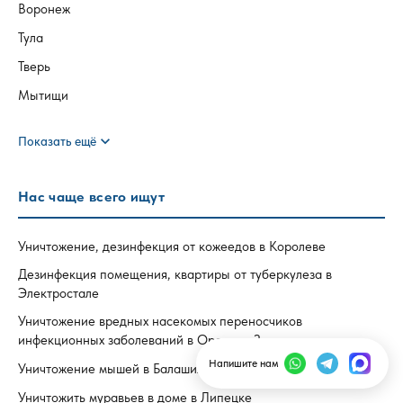
Воронеж
Тула
Тверь
Мытищи
expand_more
Показать ещё
Нас чаще всего ищут
Уничтожение, дезинфекция от кожеедов в Королеве
Дезинфекция помещения, квартиры от туберкулеза в
Электростале
Уничтожение вредных насекомых переносчиков
инфекционных заболеваний в Орехово-Зуево
Напишите нам
Уничтожение мышей в Балашихе | дератизация от мышей
Уничтожить муравьев в доме в Липецке