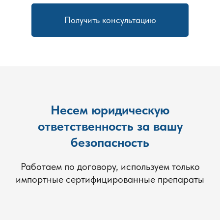
Для профилактики заражения и уменьшения количества
Получить консультацию
личинок и яиц мы рекомендуем регулярно проводить
уборку, особенно в местах, где может скапливаться пыль
и грязь. Это поможет снизить вероятность повторного
заражения и обеспечит чистоту в вашем доме. Также
можно использовать специальные защитные чехлы для
мебели и одежды, чтобы предотвратить попадание
кожеедов на эти предметы.
Несем юридическую
Почему стоит обратиться к нам в Балашихе?
ответственность за вашу
Мы — профессионалы в области уничтожения вредителей
безопасность
и предлагаем вам профессиональное уничтожение
кожеедов с гарантией. Вот несколько причин, по которым
Работаем по договору, используем только
стоит выбрать нашу компанию:
импортные сертифицированные препараты
Высококачественные средства.
Используем
только сертифицированные и безопасные для
здоровья инсектициды.