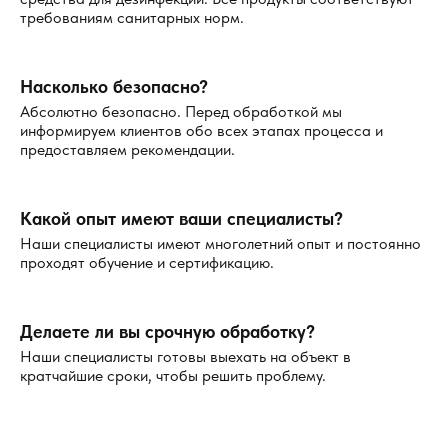
вредителей, включая яйца и личинки.
требованиям санитарных норм.
Обработка с использованием тумана
Обработка помещения с помощью специального
Насколько безопасно?
устройства, распыляющего инсектицид в виде тумана,
Абсолютно безопасно. Перед обработкой мы
информируем клиентов обо всех этапах процесса и
является одним из наиболее эффективных методов
предоставляем рекомендации.
обработки больших помещений и труднодоступных мест.
Туман проникает в каждый угол и щель, где могут
скрываться личинки и яйца кожеедов, гарантируя полное
Какой опыт имеют ваши специалисты?
уничтожение всех паразитов. Преимущества туманной
Наши специалисты имеют многолетний опыт и постоянно
обработки:
проходят обучение и сертификацию.
Максимальная эффективность.
Туман проникает в
самые труднодоступные места.
Делаете ли вы срочную обработку?
Быстрое и безопасное уничтожение.
Этот метод
Наши специалисты готовы выехать на объект в
быстро избавляет помещение от вредителей, не
кратчайшие сроки, чтобы решить проблему.
оставляя запаха.
Механическая уборка и профилактика