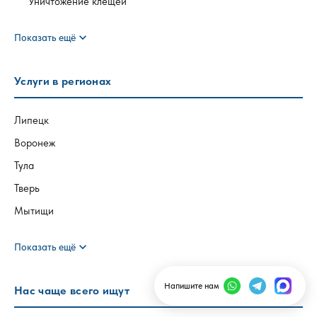
Уничтожение клещей
expand_more
Показать ещё
Услуги в регионах
Липецк
Воронеж
Тула
Тверь
Мытищи
expand_more
Показать ещё
Напишите нам
Нас чаще всего ищут