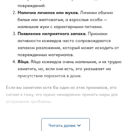
повреждений.
Наличие личинок или жуков.
Личинки обычно
белые или желтоватые, а взрослые особи —
маленькие жуки с характерными пятнами.
Появление неприятного запаха.
Признаки
активности кожеедов часто сопровождаются
запахом разложения, который может исходить от
поврежденных материалов.
Яйца.
Яйца кожеедов очень маленькие, и их трудно
заметить, но, если они есть, это указывает на
присутствие паразитов в доме.
Если вы заметили хотя бы один из этих признаков, это
сигнал к тому, что нужно немедленно принять меры для
устранения проблемы.
Почему важно сразу избавиться от кожеедов?
expand_more
Читать далее
Заражение кожеедами может нанести серьёзный ущерб