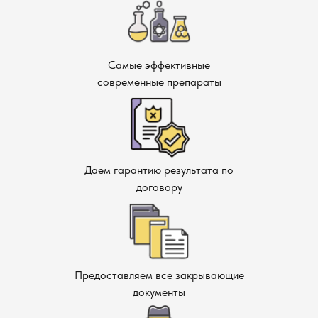
Комплексный подход.
Мы не только уничтожаем
вредителей, но и проводим профилактические
мероприятия, чтобы избежать повторного
заражения.
Самые эффективные
Опытные специалисты.
Наши дезинфекторы имеют
современные препараты
большой опыт работы с различными вредителями и
знают, как эффективно справиться с любой
ситуацией.
Безопасность для домашних животных и людей.
Все наши средства безопасны при соблюдении
Даем гарантию результата по
инструкций.
договору
Как заказать?
Если вы обнаружили признаки заражения кожеедами, не
откладывайте решение проблемы. Просто обратитесь к
Предоставляем все закрывающие
нам, и наш специалист в Балашихе осмотрит ваше
документы
помещение, оценит степень заражения и предложит
наиболее подходящий метод уничтожения. Мы