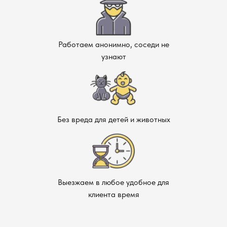
гарантируем, что все ваши вещи будут защищены, а
проблема будет решена максимально быстро и
безопасно. Заражение кожеедами — серьёзная
Работаем анонимно, соседи не
проблема, которая требует оперативного
узнают
вмешательства. Наши профессиональные услуги в
Балашихе помогут вам избавиться от этих вредителей
быстро и эффективно, используя безопасные методы и
средства. Мы обеспечим защиту вашего дома от
повреждений, а также дадим рекомендации по
профилактике, чтобы предотвратить повторное
Без вреда для детей и животных
заражение. Обратитесь к нам, и мы поможем вам
создать безопасные и комфортные условия в вашем
доме!
Выезжаем в любое удобное для
клиента время