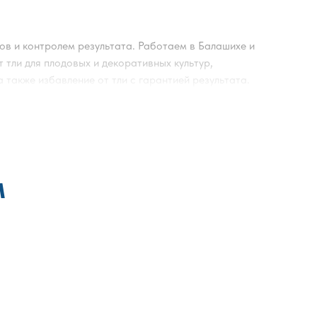
ов и контролем результата. Работаем в Балашихе и
тли для плодовых и декоративных культур,
а также избавление от тли с гарантией результата.
регламент. После обработки даем инструкцию по
ния — обычно специалист приезжает в течение 90
устойчивости и повысить результат. Организация
яем документы. Мы уничтожаем более 25 видов
дачу. Оформляем договор и несем юридическую
м
араты и соблюдаем требования СанПиН — это важно