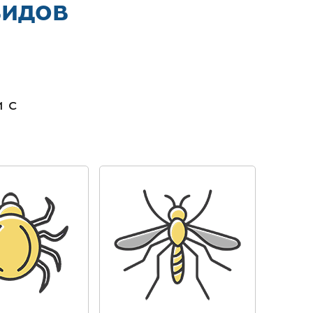
видов
в
 с