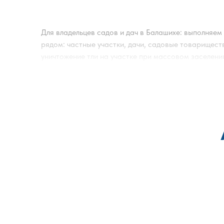
Для владельцев садов и дач в Балашихе: выполняем
рядом: частные участки, дачи, садовые товарищест
уничтожение тли на участке при массовом заселении
Перед началом уточняем культуру и фазу роста, о
проветриванию/ожиданию и повторным профилактиче
минут. Применяем инсектициды 3–4 класса опасност
проходит аттестацию и работает по лицензии, одо
насекомых и грызунов, поэтому можем выстроить к
ответственность; гарантия фиксируется по услов
для безопасности людей, животных и растений.