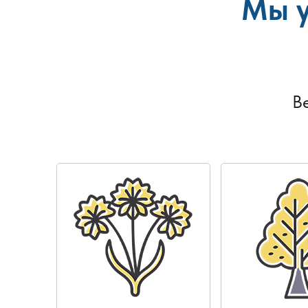
Мы у
В